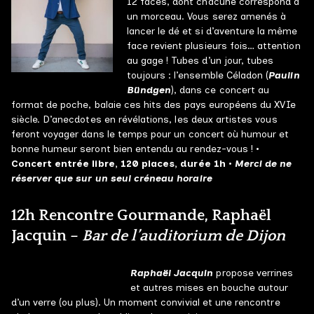
12 faces, dont chacune correspond à
un morceau. Vous serez amenés à
lancer le dé et si d’aventure la même
face revient plusieurs fois… attention
au gage ! Tubes d’un jour, tubes
toujours : l’ensemble Céladon (
Paulin
Bündgen
), dans ce concert au
format de poche, balaie ces hits des pays européens du XVIe
siècle. D’anecdotes en révélations, les deux artistes vous
feront voyager dans le temps pour un concert où humour et
bonne humeur seront bien entendu au rendez-vous !
•
Concert entrée libre, 120 places, durée 1h •
Merci de ne
réserver que sur un seul créneau horaire
12h Rencontre Gourmande, Raphaël
Jacquin –
Bar de l’auditorium de Dijon
Raphaël Jacquin
propose verrines
et autres mises en bouche autour
d’un verre (ou plus). Un moment convivial et une rencontre