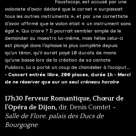
Faustocopi, est accusé par une
violoniste d’avoir déclaré que le cornet « surpassait
tous les autres instruments », et par une cornettiste
d’avoir affirmé que le violon était « un instrument sans
égal ». Qui croire ? Il pourrait sembler simple de le
demander au maestro lui-même, mais hélas celui-ci
est plongé dans l’aphasie la plus complète depuis
qu’un ténor, qu’il aurait payé 10 ducats de moins
qu’une basse lors de la création de sa cantate
Pulidoro, lui a porté un coup de chandelier à l’occiput…
• Concert entrée libre, 200 places, durée 1h
•
Merci
de ne réserver que sur un seul créneau horaire
LES TRAVERSÉES BAROQUES
Judith Pacquier & Etienne Meyer
17h30 Ferveur Romantique, Chœur de
l’Opéra de Dijon,
dir. Denis Comtet
–
Soutenez les traversées baroques
Salle de Flore, palais des Ducs de
AGENDA
Bourgogne
PROGRAMMES