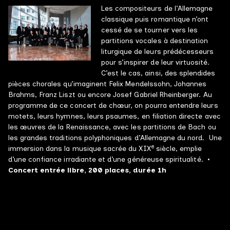
Les compositeurs de l’Allemagne
Grands ensembles
classique puis romantique n’ont
cessé de se tourner vers les
Petits effectifs
partitions vocales à destination
Musique en ville
liturgique de leurs prédécesseurs
pour s’inspirer de leur virtuosité.
Ciné concerts
C’est le cas, ainsi, des splendides
pièces chorales qu’imaginent Felix Mendelssohn, Johannes
Médiation & Ateliers
Brahms, Franz Liszt ou encore Josef Gabriel Rheinberger. Au
programme de ce concert de chœur, on pourra entendre leurs
motets, leurs hymnes, leurs psaumes, en filiation directe avec
les œuvres de la Renaissance, avec les partitions de Bach ou
les grandes traditions polyphoniques d’Allemagne du nord. Une
GALERIE PHOTOS
e
immersion dans la musique sacrée du XIX
siècle, emplie
d’une confiance irradiante et d’une généreuse spiritualité.
•
GALERIE VIDÉOS
Concert entrée libre, 200 places, durée 1h
DISCOGRAPHIE
NOUS CONTACTER