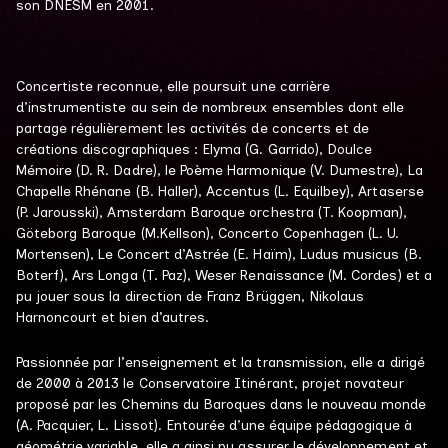
son DNESM en 2001.
Concertiste reconnue, elle poursuit une carrière
d’instrumentiste au sein de nombreux ensembles dont elle
partage régulièrement les activités de concerts et de
créations discographiques : Elyma (G. Garrido), Doulce
Mémoire (D. R. Dadre), le Poème Harmonique (V. Dumestre), La
Chapelle Rhénane (B. Haller), Accentus (L. Equilbey), Artaserse
(P. Jarousski), Amsterdam Baroque orchestra (T. Koopman),
Göteborg Baroque (M.Kellson), Concerto Copenhagen (L. U.
Mortensen), Le Concert d’Astrée (E. Haïm), Ludus musicus (B.
Boterf), Ars Longa (T. Paz), Weser Renaissance (M. Cordes) et a
pu jouer sous la direction de Franz Brüggen, Nikolaus
Harnoncourt et bien d’autres.
Passionnée par l’enseignement et la transmission, elle a dirigé
de 2000 à 2013 le Conservatoire Itinérant, projet novateur
proposé par les Chemins du Baroques dans le nouveau monde
(A. Pacquier, L. Lissot). Entourée d’une équipe pédagogique à
géométrie variable, elle a ainsi pu assurer le développement et