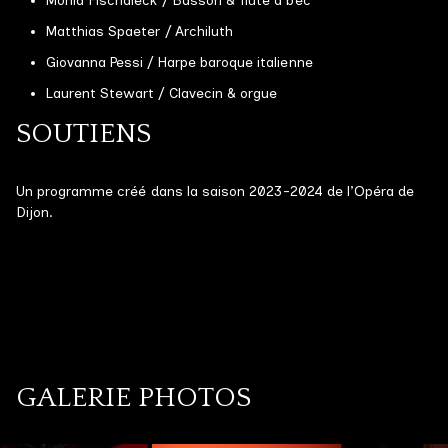
Monia Fischaleck / Basson & flûte à bec
Grands ensembles
Matthias Spaeter / Archiluth
Giovanna Pessi / Harpe baroque italienne
Petits effectifs
Laurent Stewart / Clavecin & orgue
Musique en ville
SOUTIENS
Ciné concerts
Médiation & Ateliers
Un programme créé dans la saison 2023-2024 de l’Opéra de
Dijon.
GALERIE PHOTOS
GALERIE VIDÉOS
DISCOGRAPHIE
GALERIE PHOTOS
NOUS CONTACTER