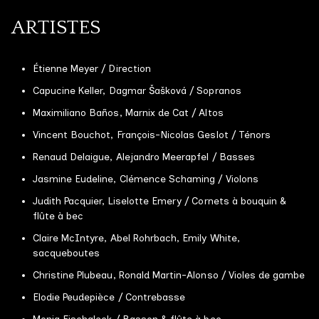
ARTISTES
Étienne Meyer / Direction
Capucine Keller, Dagmar Šašková / Sopranos
Maximiliano Baños, Marnix de Cat / Altos
Vincent Bouchot, François-Nicolas Geslot / Ténors
Renaud Delaigue, Alejandro Meerapfel / Basses
Jasmine Eudeline, Clémence Schaming / Violons
Judith Pacquier, Liselotte Emery / Cornets à bouquin &
LES TRAVERSÉES BAROQUES
flûte à bec
Judith Pacquier & Etienne Meyer
Claire McIntyre, Abel Rohrbach, Emily White,
sacqueboutes
Soutenez les traversées baroques
Christine Plubeau, Ronald Martin-Alonso / Violes de gambe
AGENDA
Elodie Peudepièce / Contrebasse
PROGRAMMES